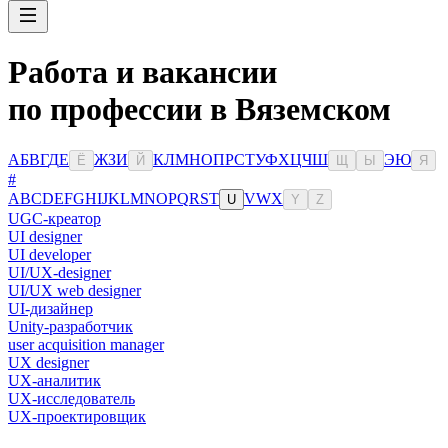
Работа и вакансии
по профессии в Вяземском
А
Б
В
Г
Д
Е
Ж
З
И
К
Л
М
Н
О
П
Р
С
Т
У
Ф
Х
Ц
Ч
Ш
Э
Ю
Ё
Й
Щ
Ы
Я
#
A
B
C
D
E
F
G
H
I
J
K
L
M
N
O
P
Q
R
S
T
V
W
X
U
Y
Z
UGC-креатор
UI designer
UI developer
UI/UX-designer
UI/UX web designer
UI-дизайнер
Unity-разработчик
user acquisition manager
UX designer
UX-аналитик
UX-исследователь
UX-проектировщик