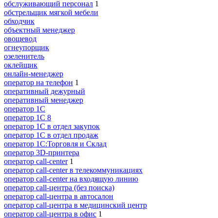
обслуживающий персонал
1
обстрельщик мягкой мебели
обходчик
объектный менеджер
овощевод
огнеупорщик
озеленитель
оклейщик
онлайн-менеджер
опeрaтoр нa тeлeфoн
1
оперативный дежурный
оперативный менеджер
оператор 1C
оператор 1С 8
оператор 1С в отдел закупок
оператор 1С в отдел продаж
оператор 1С:Торговля и Склад
оператор 3D-принтера
оператор call-center
1
оператор call-center в телекоммуникациях
оператор call-center на входящую линию
оператор call-центра (без поиска)
оператор call-центра в автосалон
оператор call-центра в медицинский центр
оператор call-центра в офис
1