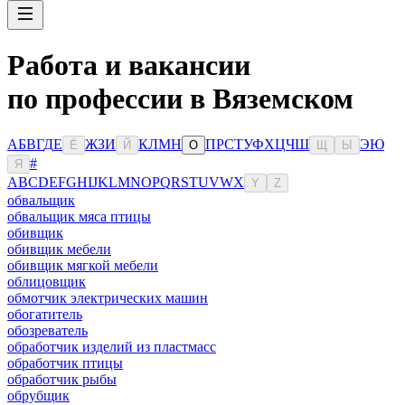
Работа и вакансии
по профессии в Вяземском
А
Б
В
Г
Д
Е
Ж
З
И
К
Л
М
Н
П
Р
С
Т
У
Ф
Х
Ц
Ч
Ш
Э
Ю
Ё
Й
О
Щ
Ы
#
Я
A
B
C
D
E
F
G
H
I
J
K
L
M
N
O
P
Q
R
S
T
U
V
W
X
Y
Z
обвальщик
обвальщик мяса птицы
обивщик
обивщик мебели
обивщик мягкой мебели
облицовщик
обмотчик электрических машин
обогатитель
обозреватель
обработчик изделий из пластмасс
обработчик птицы
обработчик рыбы
обрубщик