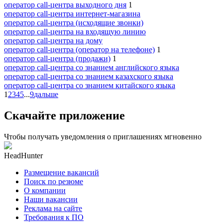
оператор call-центра выходного дня
1
оператор call-центра интернет-магазина
оператор call-центра (исходящие звонки)
оператор call-центра на входящую линию
оператор call-центра на дому
оператор call-центра (оператор на телефоне)
1
оператор call-центра (продажи)
1
оператор call-центра со знанием английского языка
оператор call-центра со знанием казахского языка
оператор call-центра со знанием китайского языка
1
2
3
4
5
...
9
дальше
Скачайте приложение
Чтобы получать уведомления о приглашениях мгновенно
HeadHunter
Размещение вакансий
Поиск по резюме
О компании
Наши вакансии
Реклама на сайте
Требования к ПО