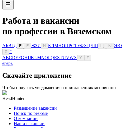
Работа и вакансии
по профессии в Вяземском
А
Б
В
Г
Д
Ж
З
И
К
Л
М
Н
О
П
Р
С
Т
У
Ф
Х
Ц
Ч
Ш
Э
Ю
Е
Ё
Й
Щ
Ы
#
Я
A
B
C
D
E
F
G
H
I
J
K
L
M
N
O
P
Q
R
S
T
U
V
W
X
Y
Z
егерь
Скачайте приложение
Чтобы получать уведомления о приглашениях мгновенно
HeadHunter
Размещение вакансий
Поиск по резюме
О компании
Наши вакансии